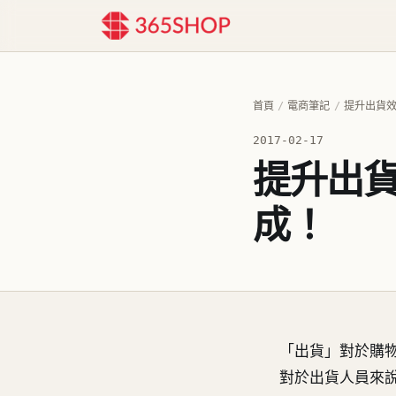
首頁
/
電商筆記
/
提升出貨效
2017-02-17
提升出
成！
「出貨」對於購
對於出貨人員來