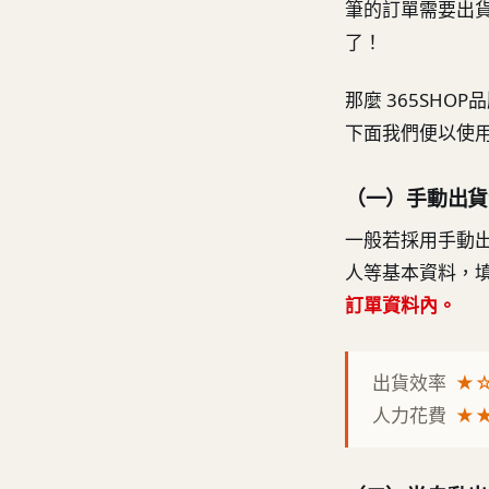
筆的訂單需要出
了！
那麼 365SH
下面我們便以使
（一）手動出貨
一般若採用手動
人等基本資料，
訂單資料內。
出貨效率
★
人力花費
★