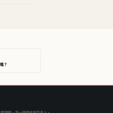
嗎？
知、產業趨勢，第一時間送到您手上。