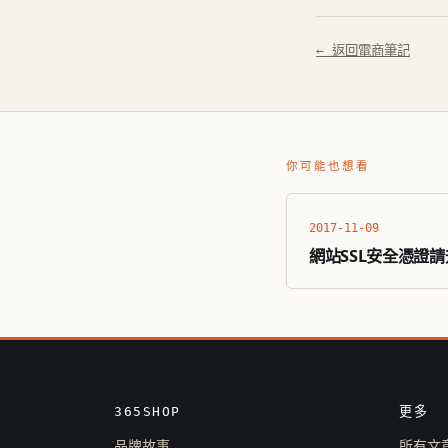
← 返回電商筆記
你可能也想看
2017-11-09
網站SSL安全憑證請升
365SHOP
更多
品牌故事
所有文