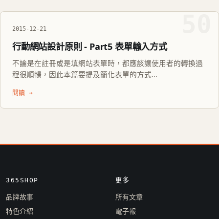
50
2015-12-21
行動網站設計原則 - Part5 表單輸入方式
不論是在註冊或是填網站表單時，都應該讓使用者的轉換過
程很順暢，因此本篇要提及簡化表單的方式...
閱讀 →
365SHOP
更多
品牌故事
所有文章
特色介紹
電子報