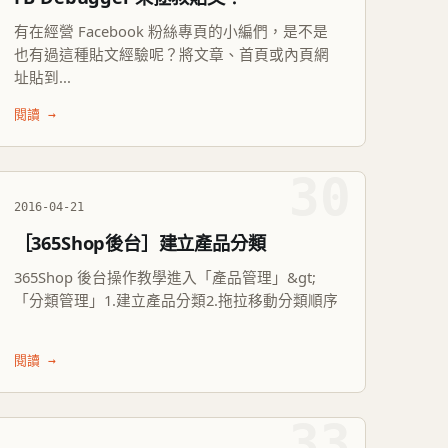
有在經營 Facebook 粉絲專頁的小編們，是不是
也有過這種貼文經驗呢？將文章、首頁或內頁網
址貼到...
閱讀 →
30
2016-04-21
［365Shop後台］建立產品分類
365Shop 後台操作教學進入「產品管理」&gt;
「分類管理」1.建立產品分類2.拖拉移動分類順序
閱讀 →
33