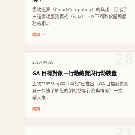
雲端運算（Cloud Computing）的興起，形成了
三種雲端服務模式（wiki），以下擷取軟體即服
務的相...
閱讀 →
28
2016-04-28
GA 目標對象－行動總覽與行動裝置
上次"365Shop電商筆記"已推出〈GA 目標對象總
覽－快速了解您的網站訪客行為與輪廓〉一文，
讓大家...
閱讀 →
31